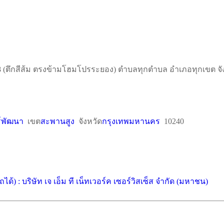
ับ8 (ตึกสีส้ม ตรงข้ามโฮมโปรระยอง) ตำบลทุกตำบล อำเภอทุกเขต จ
์พัฒนา
เขต
สะพานสูง
จังหวัด
กรุงเทพมหานคร
10240