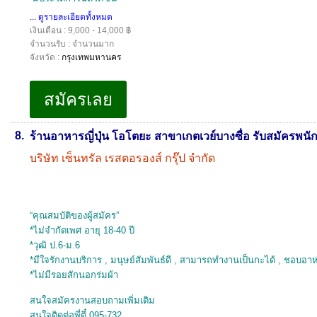
... ดูรายละเอียดทั้งหมด
เงินเดือน : 9,000 - 14,000 ฿
จำนวนรับ : จำนวนมาก
จังหวัด :
กรุงเทพมหานคร
8.
ร้านอาหารญี่ปุ่น โอโตยะ สาขาเกตเวย์บางซื่อ รับสมัครพนั
บริษัท เซ็นทรัล เรสตอรองส์ กรุ๊ป จำกัด
“คุณสมบัติของผู้สมัคร”
*ไม่จำกัดเพศ อายุ 18-40 ปี
*วุฒิ ป.6-ม.6
*มีใจรักงานบริการ , มนุษย์สัมพันธ์ดี , สามารถทำงานเป็นกะได้ , ชอบอ
*ไม่มีรอยสักนอกร่มผ้า
สนใจสมัครงานสอบถามเพิ่มเติม
สนใจติดต่อพี่ตี๋ 095-732