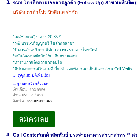
3.
จนท.โทรติดตามเอกสารลูกค้า (Follow Up) สาขาเพลินจิต (ร
บริษัท ดาต้าโปร บิวสิเนส จำกัด
*เพศชาย/หญิง อายุ 20-35 ปี
*วุฒิ ปวช.-ปริญญาตรี ไม่จำกัดสาขา
*รักงานด้านบริการ มีทักษะการเจรจาทางโทรศัพท์
*ขยัน/อดทน/ซื่อสัตย์/ละเอียดรอบคอบ
*ทำงานภายใต้ความกดดันได้
*มีประสบการณ์ในงานที่เกี่ยวข้องจะพิจารณาเป็นพิเศษ (เช่น Call Verify
... ดูคุณสมบัติเพิ่มเติม
... ดูรายละเอียดทั้งหมด
เงินเดือน : ตามตกลง
จำนวนรับ : 2 อัตรา
จังหวัด :
กรุงเทพมหานคร
4.
Call Center/ลูกค้าสัมพันธ์ ประจำธนาคารสาขาสาทร ** ด