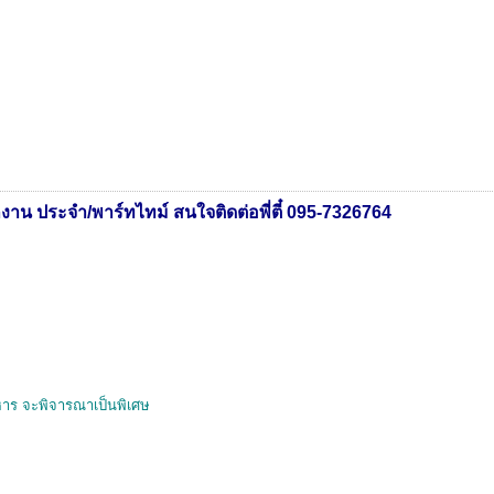
กงาน ประจำ/พาร์ทไทม์ สนใจติดต่อพี่ตี๋ 095-7326764
าหาร จะพิจารณาเป็นพิเศษ