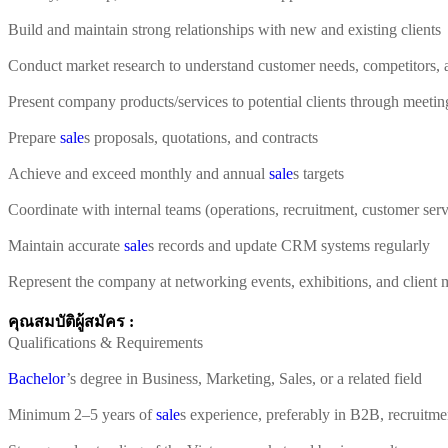
Build and maintain strong relationships with new and existing clients
Conduct market research to understand customer needs, competitors, a
Present company products/services to potential clients through meeting
Prepare
sale
s proposals, quotations, and contracts
Achieve and exceed monthly and annual
sale
s targets
Coordinate with internal teams (operations, recruitment, customer serv
Maintain accurate
sale
s records and update CRM systems regularly
Represent the company at networking events, exhibitions, and client
คุณสมบัติผู้สมัคร :
Qualifications & Requirements
Bachelor
’s degree in Business, Marketing, Sales, or a related field
Minimum 2–5 years of
sale
s experience, preferably in B2B, recruitmen