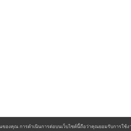
านของคุณ การดำเนินการต่อบนเว็บไซต์นี้ถือว่าคุณยอมรับการใช้งา