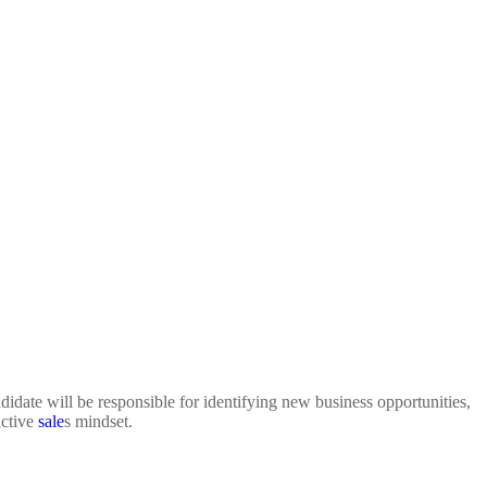
idate will be responsible for identifying new business opportunities,
active
sale
s mindset.