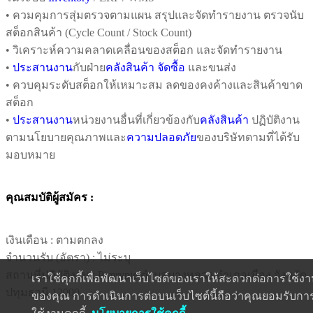
• ควมคุมการสุ่มตรวจตามแผน สรุปและจัดทำรายงาน ตรวจนับ
สต็อกสินค้า (Cycle Count / Stock Count)
• วิเคราะห์ความคลาดเคลื่อนของสต็อก และจัดทำรายงาน
•
ประสานงาน
กับฝ่าย
คลังสินค้า
จัดซื้อ
และขนส่ง
• ควบคุมระดับสต็อกให้เหมาะสม ลดของคงค้างและสินค้าขาด
สต็อก
•
ประสานงาน
หน่วยงานอื่นที่เกี่ยวข้องกับ
คลังสินค้า
ปฏิบัติงาน
ตามนโยบายคุณภาพและ
ความปลอดภัย
ของบริษัทตามที่ได้รับ
มอบหมาย
คุณสมบัติผู้สมัคร :
เงินเดือน :
ตามตกลง
จำนวนรับ (อัตรา) : ไม่ระบุ
สถานที่ปฏิบัติงาน : Pimrypie ตำบลบางหลวง อำเภอเมือง จังหวัด
เราใช้คุกกี้เพื่อพัฒนาเว็บไซต์ของเราให้สะดวกต่อการใช้ง
ปทุมธานี 12000
ของคุณ การดำเนินการต่อบนเว็บไซต์นี้ถือว่าคุณยอมรับกา