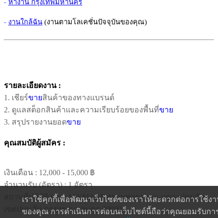
-
หางาน กรุงเทพมหานคร
-
งานใกล้ฉัน
(งานตามโลเคชั่นปัจจุบันของคุณ)
รายละเอียดงาน :
1. เชียร์
ขาย
สินค้าของทางแบรนด์
2. ดูแลสต็อกสินค้าและความเรียบร้อยของพื้นที่
ขาย
3. สรุปรายงานยอด
ขาย
คุณสมบัติผู้สมัคร :
เงินเดือน :
12,000 - 15,000 ฿
จำนวนรับ (อัตรา) : 1 อัตรา
สถานที่ปฏิบัติงาน : JAYMART สยามพารากอน แขวงปทุมวัน
เราใช้คุกกี้เพื่อพัฒนาเว็บไซต์ของเราให้สะดวกต่อการใช้ง
เขตปทุมวัน กรุงเทพมหานคร 20000
ของคุณ การดำเนินการต่อบนเว็บไซต์นี้ถือว่าคุณยอมรับกา