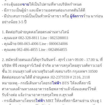
- กระตุ้นยอด
ขาย
ให้เป็นไปตามที่ทางบริษัทกําหนด
- มีภาวะเป็นผู้นํา และมีความอดทนต่อแรงกดดันได้ดี
- มีประสบการณ์เป็นเป็นหัวหน้าสาขา หรือ
ผู้จัดการ
ร้าน มาก่อน
อย่างน้อย 3-5 ปี
1. ติดต่อกับฝ่ายบุคคลโดยตรงผ่านทางไลน์
- คุณมอส 082-328-8811 Line : 0823288811
- คุณฝ้าย 080-063-4006 Line : 0800634006
- คุณเตย 082-486-4855 Line : 0824864855
2. สมัครด้วยตนเองได้ทุกวันจันทร์ - ศุกร์ เวลา 09.00 - 17.00 น. ที่
บริษัท ทีจี เซลลูล่าร์เวิลด์ จำกัด อาคารสกุลไทยสุรวงศ์ทาวเวอร์
ชั้น 31 ถนนสุรวงศ์ แขวงสุริยวงศ์ เขตบางรัก กรุงเทพฯ 10500
ติดต่อสอบถามได้ที่ ฝ่ายบุคคล :02-2375559 # 2116, 2118
หมายเหตุ - กรณีเดินทางโดยรถ
ไฟฟ้า
BTS ให้ลงที่สถานี
ศาลาแดงด้านทางลงอาคารธนิยพลาซ่าแล้วนั่งมอเตอร์ไซต์
รับจ้างต่อ แจ้งว่ามาอาคารสกุลไทย ถ.สุรวงศ์
- กรณีเดินทางโดยรถ
ไฟฟ้า
MRT ให้ลงที่สถานีสามย่าน ประตู 1