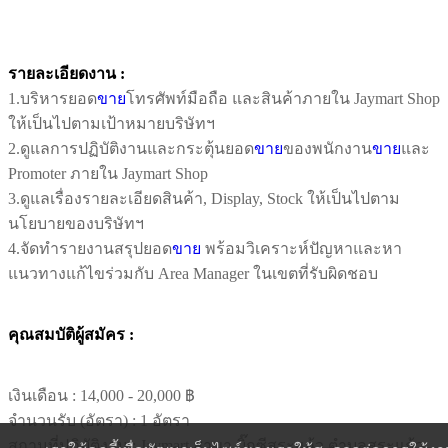
รายละเอียดงาน :
1.บริหารยอด
ขาย
โทรศัพท์มือถือ และสินค้าภายใน Jaymart Shop
ให้เป็นไปตามเป้าหมายบริษัทฯ
2.ดูแลการปฏิบัติงานและกระตุ้นยอด
ขาย
ของพนักงาน
ขาย
และ
Promoter ภายใน Jaymart Shop
3.ดูแลเรื่องรายละเอียดสินค้า, Display, Stock ให้เป็นไปตาม
นโยบายของบริษัทฯ
4.จัดทำรายงานสรุปยอด
ขาย
พร้อมวิเคราะห์ปัญหาและหา
แนวทางแก้ไขร่วมกับ Area Manager ในเขตที่รับผิดชอบ
คุณสมบัติผู้สมัคร :
เงินเดือน :
14,000 - 20,000 ฿
จำนวนรับ (อัตรา) : 1 อัตรา
สถานที่ปฏิบัติงาน : Jaymart สาขา บิ๊กซีสระแก้ว ตำบลสระแก้ว