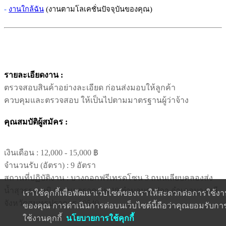
-
งานใกล้ฉัน
(งานตามโลเคชั่นปัจจุบันของคุณ)
รายละเอียดงาน :
ตรวจสอบสินค้าอย่างละเอียด ก่อนส่งมอบให้ลูกค้า
ควบคุมและตรวจสอบ ให้เป็นไปตามมาตรฐานผู้ว่าจ้าง
คุณสมบัติผู้สมัคร :
เงินเดือน :
12,000 - 15,000 ฿
จำนวนรับ (อัตรา) : 9 อัตรา
สถานที่ปฏิบัติงาน : บางกอกฟรีเทรดโซน 3 ถนนเลียบคลองส่ง
น้ำสุวรรณภูมิ บางนาตราด กม.19 ตำบลบางปลา อำเภอบางพลี
เราใช้คุกกี้เพื่อพัฒนาเว็บไซต์ของเราให้สะดวกต่อการใช้ง
จังหวัดสมุทรปราการ 10540
ของคุณ การดำเนินการต่อบนเว็บไซต์นี้ถือว่าคุณยอมรับกา
ใช้งานคุกกี้
นโยบายการใช้คุกกี้