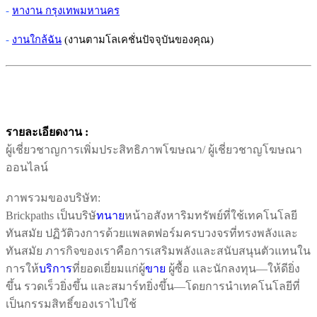
-
หางาน กรุงเทพมหานคร
-
งานใกล้ฉัน
(งานตามโลเคชั่นปัจจุบันของคุณ)
รายละเอียดงาน :
ผู้เชี่ยวชาญการเพิ่มประสิทธิภาพโฆษณา/ ผู้เชี่ยวชาญโฆษณา
ออนไลน์
ภาพรวมของบริษัท:
Brickpaths เป็นบริษั
ทนาย
หน้าอสังหาริมทรัพย์ที่ใช้เทคโนโลยี
ทันสมัย ปฏิวัติวงการด้วยแพลตฟอร์มครบวงจรที่ทรงพลังและ
ทันสมัย ภารกิจของเราคือการเสริมพลังและสนับสนุนตัวแทนใน
การให้
บริการ
ที่ยอดเยี่ยมแก่ผู้
ขาย
ผู้ซื้อ และนักลงทุน—ให้ดียิ่ง
ขึ้น รวดเร็วยิ่งขึ้น และสมาร์ทยิ่งขึ้น—โดยการนำเทคโนโลยีที่
เป็นกรรมสิทธิ์ของเราไปใช้