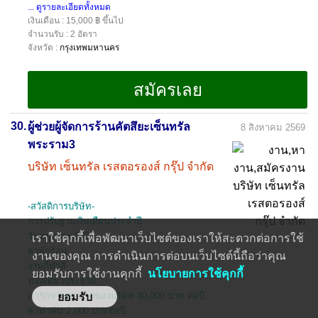
... ดูรายละเอียดทั้งหมด
เงินเดือน : 15,000 ฿ ขึ้นไป
จำนวนรับ : 2 อัตรา
จังหวัด :
กรุงเทพมหานคร
30.
ผู้ช่วยผู้จัดการร้านคัตสึยะเซ็นทรัล
8 สิงหาคม 2569
พระราม3
บริษัท เซ็นทรัล เรสตอรองส์ กรุ๊ป จำกัด
-สวัสดิการบริษัท-
การปรับฐานเงินเดือนประจำปี
วันหยุดประจำปี
เราใช้คุกกี้เพื่อพัฒนาเว็บไซต์ของเราให้สะดวกต่อการใช้
ลาพักร้อน
งานของคุณ การดำเนินการต่อบนเว็บไซต์นี้ถือว่าคุณ
งานกีฬาสี
ยอมรับการใช้งานคุกกี้
นโยบายการใช้คุกกี้
ท่องเที่ยวประจำปี
ค่ารักษาพยาบาลของบริษัท 40,000 บาท ต่อปี
ค่าทำฟัน 2,000 บาทต่อปี