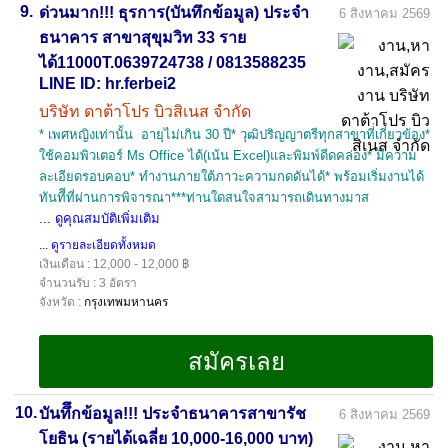
9.
ด่วนมาก!!! ธุรการ(บันทึกข้อมูล) ประจำ
6 สิงหาคม 2569
ธนาคาร สาขาสุขุมวิท 33 ราย
ได้11000T.0639724738 / 0813588235
LINE ID: hr.ferbei2
บริษัท ดาต้าโปร บิวสิเนส จำกัด
* เพศหญิงเท่านั้น อายุไม่เกิน 30 ปี* วุฒิปริญญาตรีทุกสาขาที่่เกี่ยวข้อง*
ใช้คอมพิวเตอร์ Ms Office ได้(เน้น Excel)และพิมพ์ดีดคล่อง* มีความ
ละเอียดรอบคอบ* ทำงานภายใต้ภาวะความกดดันได้* พร้อมเริ่มงานได้
ทันทีีที่ผ่านการพิจารณา***ท่านใดสนใจสามารถเดินทางมาส
... ดูคุณสมบัติเพิ่มเติม
... ดูรายละเอียดทั้งหมด
เงินเดือน : 12,000 - 12,000 ฿
จำนวนรับ : 3 อัตรา
จังหวัด :
กรุงเทพมหานคร
10.
บันทึึกข้อมูล!!! ประจำธนาคารสาขารัช
6 สิงหาคม 2569
โยธิน (รายได้เฉลี่ย 10,000-16,000 บาท)