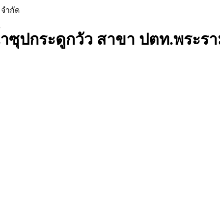
้ำซุปกระดูกวัว สาขา ปตท.พระร