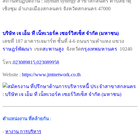
สถานที่ปฏิบัติงาน : Jaymart synergy สาขาสกลนคร ตำบลธาตุ
เชิงชุม อำเภอเมืองสกลนคร จังหวัดสกลนคร 47000
บริษัท เจ เอ็ม ที เน็ทเวอร์ค เซอร์วิสเซ็ส จำกัด (มหาชน)
เลขที่ 187 อาคารเจมาร์ท ชั้นที่ 4-6 ถนนรามคำแหง แขวง
ราษฎร์พัฒนา
เขต
สะพานสูง
จังหวัด
กรุงเทพมหานคร
10240
โทร.
023089815,023089958
Website :
https://www.jmtnetwork.co.th
ตำแหน่งงาน ที่คล้ายกัน
:
-
หางาน การบริหาร