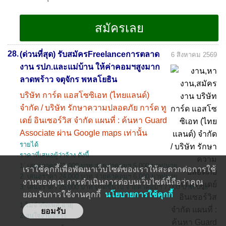
28.
(ด่วนที่สุด) รับสมัครFreelanceการตลาด
6 สิงหาคม 2569
งาน รปภ.และแม่บ้าน ให้ค่าคอมฯสูงมาก
ลาดพร้าว จตุจักร พหลโยธิน
บริษัท การ์ด แอสโซซิเอท (ไทยแลนด์)
จำกัด / บริษัท รักษาความปลอดภัย การ์ด ทู
เดย์ อินเซอร์วิส จำกัด แผนที่ : ค้นหา Guard
Associate ผ่าน Google maps เท่านั้น
รายได้
ราคาที่เสนอผู้ว่าจ้าง ดังนี้
1. เสนอราคา 23,000 บาท จ่ายค่าคอมฯ 5,000 บาท/นาย
เราใช้คุกกี้เพื่อพัฒนาเว็บไซต์ของเราให้สะดวกต่อการใช้
2. เสนอราคา 24,000 บาท จ่ายค่าคอมฯ 6,000 บาท/นาย
งานของคุณ การดำเนินการต่อบนเว็บไซต์นี้ถือว่าคุณ
3. เสนอราคา 25,000 บาท บาทขึ้นไป จ่ายค่าคอมฯ 7,000 บาท/นาย
ยอมรับการใช้งานคุกกี้
นโยบายการใช้คุกกี้
1.ไม่จำกัดเพศ อายุ
2.สนใจงานอิสระ