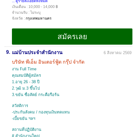
... ดูรายละเอียดทั้งหมด
เงินเดือน : 10,000 - 14,000 ฿
จำนวนรับ : ไม่ระบุ
จังหวัด :
กรุงเทพมหานคร
9.
แม่บ้านประจำสำนักงาน
6 สิงหาคม 2569
บริษัท พีเอ็ม อินเตอร์ฟู้ด กรุ๊ป จำกัด
งาน Full Time
คุณสมบัติผู้สมัคร
1.อายุ 26 - 38 ปี
2.วุฒิ ม.3 ขึ้นไป
3.ขยัน ซื่อสัตย์ กระตือรือร้น
สวัสดิการ
-ประกันสังคม / กองทุนเงินทดแทน
-เบี้ยขยัน ฯลฯ
สถานที่ปฏิบัติงาน
# สำนักงานใหญ่